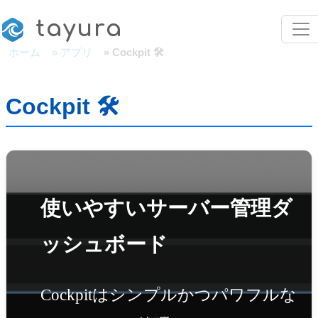
メインコンテンツに移動
tayura
ホーム
アプリ
Cockpit 🛠️
Cockpit 🛠️
使いやすいサーバー管理ダ
ッシュボード
Cockpitはシンプルかつパワフルな