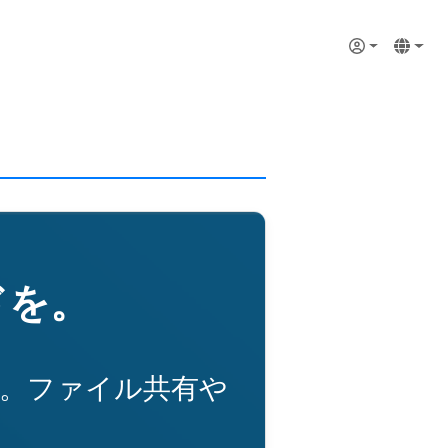
User account 
Login icon
Langua
ドを。
です。ファイル共有や