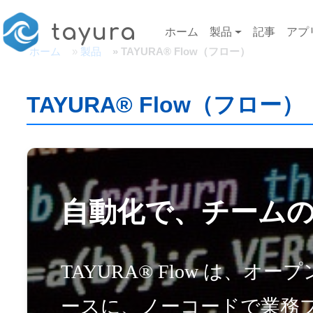
メインコンテンツに移動
Main navigation
tayura
ホーム
製品
記事
アプ
ホーム
製品
TAYURA® Flow（フロー）
TAYURA® Flow（フロー）
自動化で、チーム
TAYURA® Flow は、オ
ースに、ノーコードで業務